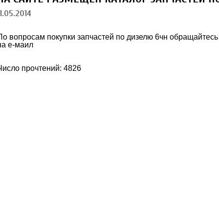
11.05.2014
По вопросам покупки запчастей по дизелю 6чн обращайтес
на е-маил
Число прочтений: 4826