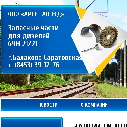
ООО «АРСЕНАЛ ЖД»
Запасные части
для дизелей
6ЧН 21/21
г.Балаково Саратовская обл.
т. (8453) 39-12-76
НОВОСТИ
О КОМПАНИИ