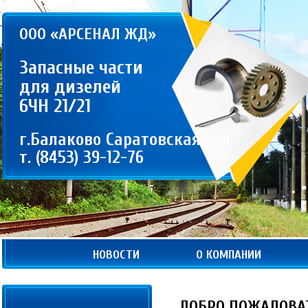
ООО «АРСЕНАЛ ЖД»
Запасные части
для дизелей
6ЧН 21/21
г.Балаково Саратовская обл.
т. (8453) 39-12-76
НОВОСТИ
О КОМПАНИИ
ДОБРО ПОЖАЛОВАТ